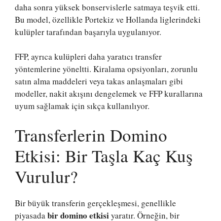
daha sonra yüksek bonservislerle satmaya teşvik etti.
Bu model, özellikle Portekiz ve Hollanda liglerindeki
kulüpler tarafından başarıyla uygulanıyor.
FFP, ayrıca kulüpleri daha yaratıcı transfer
yöntemlerine yöneltti. Kiralama opsiyonları, zorunlu
satın alma maddeleri veya takas anlaşmaları gibi
modeller, nakit akışını dengelemek ve FFP kurallarına
uyum sağlamak için sıkça kullanılıyor.
Transferlerin Domino
Etkisi: Bir Taşla Kaç Kuş
Vurulur?
Bir büyük transferin gerçekleşmesi, genellikle
bir domino etkisi
piyasada
yaratır. Örneğin, bir