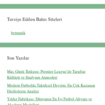
Tavsiye Edilen Bahis Siteleri
betmatik
Son Yazılar
Maç Günü Tutkusu: Premier League’de Taraftar
Kültürü ve Stadyum Atmosferi
Modern Futbolda Taktiksel Devrim: En Çok Kazanan
Dizilişlerin Analizi
Yıldız Fabrikası: Dünyanın En İyi Futbol Altyapı ve
Akademi Modelleri