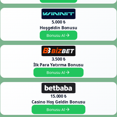
5.000 ₺
Hoşgeldin Bonusu
Bonusu Al
3.500 ₺
İlk Para Yatırma Bonusu
Bonusu Al
15.000 ₺
Casino Hoş Geldin Bonusu
Bonusu Al