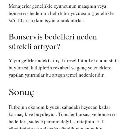
Menajerler genellikle oyuncunun maaşının veya
bonservis bedelinin belirli bir yüzdesini (genellikle
%5-10 arası) komisyon olarak alırlar.
Bonservis bedelleri neden
sürekli artıyor?
Yayın gelirlerindeki artış, küresel futbol ekonomisinin
büyümesi, kulüplerin rekabeti ve genç yeteneklere
yapılan yatırımlar bu artışın temel nedenleridir.
Sonuç
Futbolun ekonomik yüzü, sahadaki heyecan kadar
karmaşık ve büyüleyici. Transfer borsası ve bonservis
bedelleri, sadece paranın değil, stratejinin, risk
yönetiminin ve geleceğe yönelik vizyonun bir