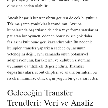
olmasına neden olabilir.
Ancak başarılı bir transferin getirisi de çok büyüktür.
Takıma şampiyonluklar kazandıran, Avrupa
kupalarında başarılar elde eden veya forma satışlarını
patlatan bir oyuncu, ödenen bonservisin çok daha
fazlasını kulübüne geri kazandırabilir. Bu nedenle
kulüpler, transfer yaparken sadece oyuncunun
yeteneğini değil, aynı zamanda onun potansiyel
adaptasyonunu, karakterini ve kulübün sistemine
Transfer
uyumunu da titizlikle değerlendirir.
departmanları
, scout ekipleri ve analiz birimleri, bu
riskleri minimize etmek için yoğun bir çaba sarf eder.
Geleceğin Transfer
Trendleri: Veri ve Analiz