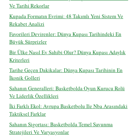
Ve Tarihi Rekorlar
Kupada Formatın Evrimi: 48 Takımlı Yeni Sistem Ve
Rekabet Analizi
Favorileri Devirenler: Dünya Kupası Tarihindeki En
Büyük Sürprizler
Bir Ülke Nasıl Ev Sahibi Olur? Dünya Kupası Adaylık
Kriterleri
Tarihe Geçen Dakikalar: Dünya Kupası Tarihinin En
İkonik Golleri
Sahanın Generalleri: Basketbolda Oyun Kurucu Rolü
Ve Liderlik Özellikleri
İki Farklı Ekol: Avrupa Basketbolu Ile Nba Arasındaki
Taktiksel Farklar
Sahanın Sigortası: Basketbolda Temel Savunma
Stratejileri Ve Varyasyonlar