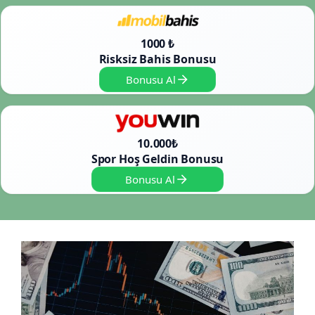
1000 ₺
Risksiz Bahis Bonusu
Bonusu Al
10.000₺
Spor Hoş Geldin Bonusu
Bonusu Al