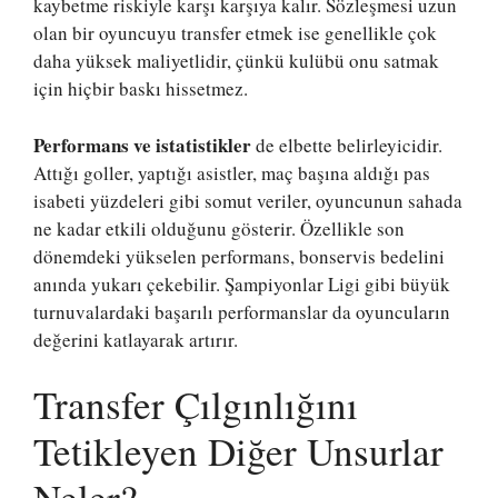
kaybetme riskiyle karşı karşıya kalır. Sözleşmesi uzun
olan bir oyuncuyu transfer etmek ise genellikle çok
daha yüksek maliyetlidir, çünkü kulübü onu satmak
için hiçbir baskı hissetmez.
Performans ve istatistikler
de elbette belirleyicidir.
Attığı goller, yaptığı asistler, maç başına aldığı pas
isabeti yüzdeleri gibi somut veriler, oyuncunun sahada
ne kadar etkili olduğunu gösterir. Özellikle son
dönemdeki yükselen performans, bonservis bedelini
anında yukarı çekebilir. Şampiyonlar Ligi gibi büyük
turnuvalardaki başarılı performanslar da oyuncuların
değerini katlayarak artırır.
Transfer Çılgınlığını
Tetikleyen Diğer Unsurlar
Neler?