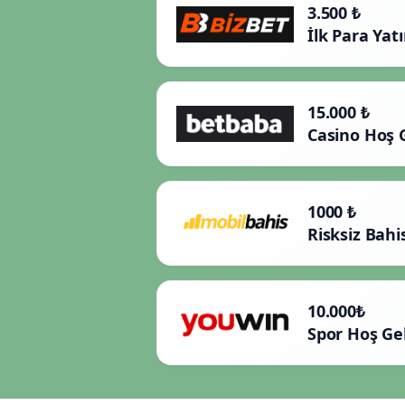
3.500 ₺
İlk Para Ya
15.000 ₺
Casino Hoş 
1000 ₺
Risksiz Bah
10.000₺
Spor Hoş Ge