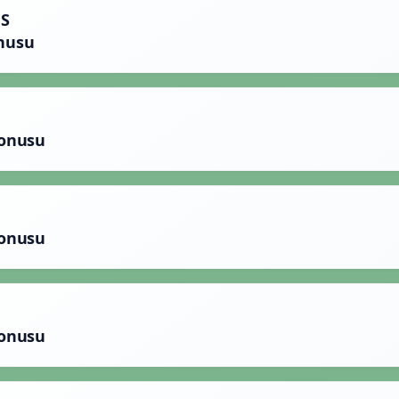
FS
nusu
Bonusu
Bonusu
Bonusu