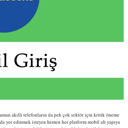
an akıllı telefonların da pek çok sektör için kritik öneme
nda yer edinmek isteyen hemen her platform mobil alt yapıya