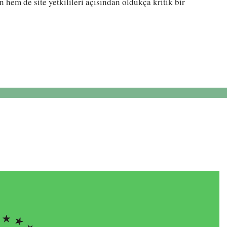
 hem de site yetkilileri açısından oldukça kritik bir