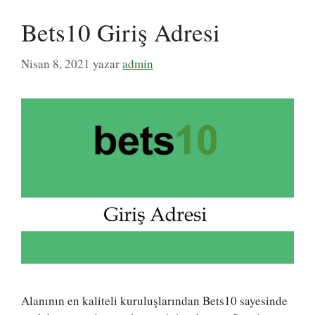
Bets10 Giriş Adresi
Nisan 8, 2021
yazar
admin
Alanının en kaliteli kuruluşlarından Bets10 sayesinde