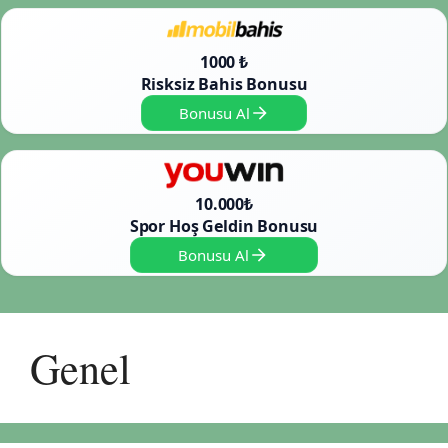
1000 ₺
Risksiz Bahis Bonusu
Bonusu Al
10.000₺
Spor Hoş Geldin Bonusu
Bonusu Al
Genel