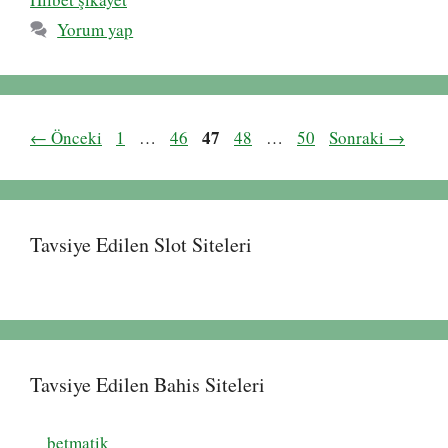
Yorum yap
Sayfa
Sayfa
Sayfa
47
Sayfa
Sayfa
←
Önceki
1
…
46
48
…
50
Sonraki
→
Tavsiye Edilen Slot Siteleri
Tavsiye Edilen Bahis Siteleri
betmatik