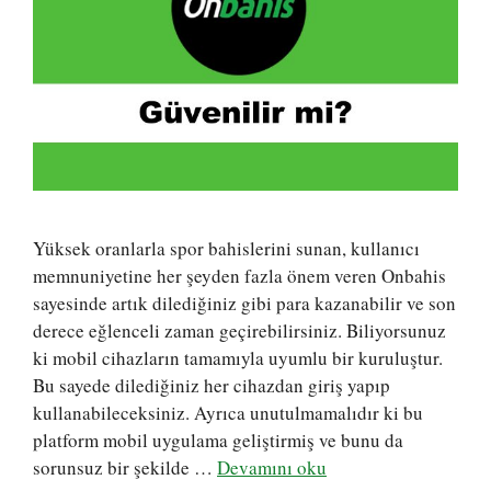
Yüksek oranlarla spor bahislerini sunan, kullanıcı
memnuniyetine her şeyden fazla önem veren Onbahis
sayesinde artık dilediğiniz gibi para kazanabilir ve son
derece eğlenceli zaman geçirebilirsiniz. Biliyorsunuz
ki mobil cihazların tamamıyla uyumlu bir kuruluştur.
Bu sayede dilediğiniz her cihazdan giriş yapıp
kullanabileceksiniz. Ayrıca unutulmamalıdır ki bu
platform mobil uygulama geliştirmiş ve bunu da
sorunsuz bir şekilde …
Devamını oku