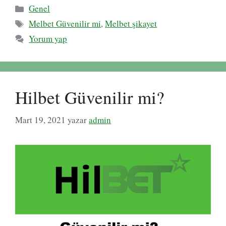
Kategoriler
Genel
Etiketler
Melbet Güvenilir mi
,
Melbet şikayet
Yorum yap
Hilbet Güvenilir mi?
Mart 19, 2021
yazar
admin