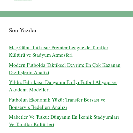
Son Yazılar
Maç Günü Tutkusu: Premier League’de Taraftar
Kültürü ve Stadyum Atmosferi
Modern Futbolda Taktiksel Devrim: En Çok Kazanan
Dizilişlerin Analizi
Yıldız Fabrikası: Dünyanın En İyi Futbol Altyapı ve
Akademi Modelleri
Futbolun Ekonomik Yüzü: Transfer Borsası ve
Bonservis Bedelleri Analizi
Mabetler Ve Tutku: Dünyanın En İkonik Stadyumları
Ve Taraftar Kültürleri