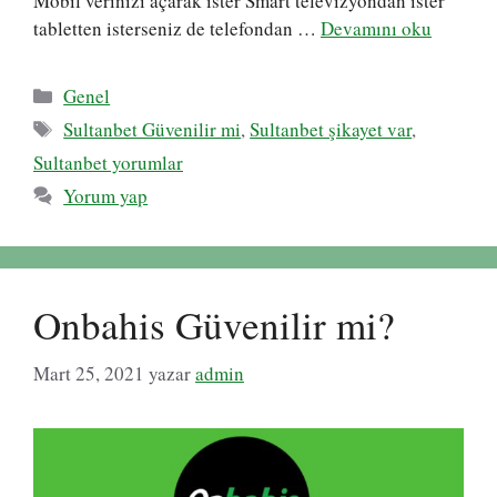
Mobil verinizi açarak ister Smart televizyondan ister
tabletten isterseniz de telefondan …
Devamını oku
Kategoriler
Genel
Etiketler
Sultanbet Güvenilir mi
,
Sultanbet şikayet var
,
Sultanbet yorumlar
Yorum yap
Onbahis Güvenilir mi?
Mart 25, 2021
yazar
admin