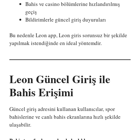
Bahis ve casino bölümlerine hızlandırılmış
geçiş
Bildirimlerle güncel giriş duyuruları
Bu nedenle Leon app, Leon giris sorunsuz bir şekilde
yapılmak istendiğinde en ideal yöntemdir.
Leon Güncel Giriş ile
Bahis Erişimi
Güncel giriş adresini kullanan kullanıcılar, spor
bahislerine ve canlı bahis ekranlarına hızlı şekilde
ulaşabilir.