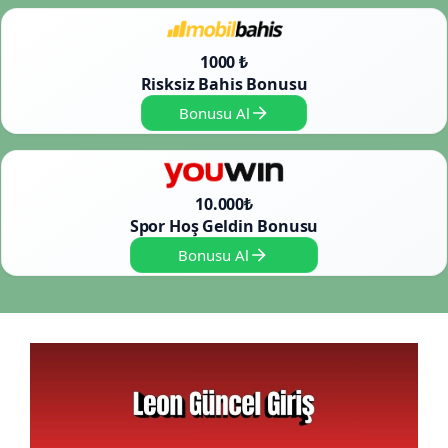
1000 ₺
Risksiz Bahis Bonusu
Bonusu Al
10.000₺
Spor Hoş Geldin Bonusu
Bonusu Al