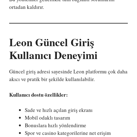
ortadan kaldırır.
Leon Güncel Giriş
Kullanıcı Deneyimi
Güncel giriş adresi sayesinde Leon platformu çok daha
akıcı ve pratik bir şekilde kullanılabilir.
Kullanıcı dostu özellikler:
Sade ve hızlı açılan giriş ekranı
Mobil odaklı tasarım
Bonuslara hızlı yönlendirme
Spor ve casino kategorilerine net erişim