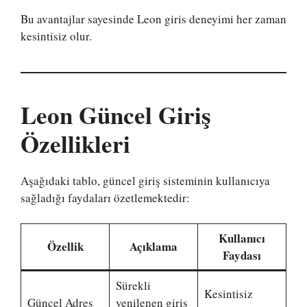
Bu avantajlar sayesinde Leon giris deneyimi her zaman
kesintisiz olur.
Leon Güncel Giriş
Özellikleri
Aşağıdaki tablo, güncel giriş sisteminin kullanıcıya
sağladığı faydaları özetlemektedir:
Kullanıcı
Özellik
Açıklama
Faydası
Sürekli
Kesintisiz
Güncel Adres
yenilenen giriş