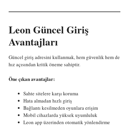
Leon Güncel Giriş
Avantajları
Güncel giriş adresini kullanmak, hem güvenlik hem de
hız açısından kritik öneme sahiptir.
Öne çıkan avantajlar:
Sahte sitelere karşı koruma
Hata almadan hızlı giriş
Bağlantı kesilmeden oyunlara erişim
Mobil cihazlarda yüksek uyumluluk
Leon app üzerinden otomatik yönlendirme