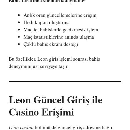
Bahis tarafında sunulan kolaylıklar:
Anlık oran güncellemelerine erişim
Hızlı kupon oluşturma
Maç içi bahislerde gecikmesiz işlem
Maç istatistiklerine anında ulaşma
Çoklu bahis ekranı desteği
Bu özellikler, Leon giris işlemi sonrası bahis
deneyimini üst seviyeye taşır.
Leon Güncel Giriş ile
Casino Erişimi
Leon casino
bölümü de güncel giriş adresine bağlı