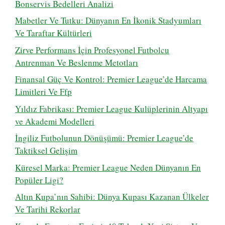
Bonservis Bedelleri Analizi
Mabetler Ve Tutku: Dünyanın En İkonik Stadyumları
Ve Taraftar Kültürleri
Zirve Performans İçin Profesyonel Futbolcu
Antrenman Ve Beslenme Metotları
Finansal Güç Ve Kontrol: Premier League’de Harcama
Limitleri Ve Ffp
Yıldız Fabrikası: Premier League Kulüplerinin Altyapı
ve Akademi Modelleri
İngiliz Futbolunun Dönüşümü: Premier League’de
Taktiksel Gelişim
Küresel Marka: Premier League Neden Dünyanın En
Popüler Ligi?
Altın Kupa’nın Sahibi: Dünya Kupası Kazanan Ülkeler
Ve Tarihi Rekorlar