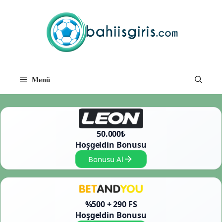
İçeriğe
atla
Menü
50.000₺
Hoşgeldin Bonusu
Bonusu Al
%500 + 290 FS
Hoşgeldin Bonusu