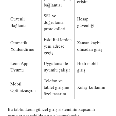
erişim
bağlantısı
SSL ve
Güvenli
Hesap
doğrulama
Bağlantı
güvenliği
protokolleri
Eski linklerden
Otomatik
Zaman kaybı
yeni adrese
Yönlendirme
olmadan giriş
geçiş
Leon App
Uygulama ile
Hızlı mobil
Uyumu
uyumlu çalışır
giriş
Telefon ve
Mobil
tablet girişine
Kolay kullanım
Optimizasyon
özel tasarım
Bu tablo, Leon güncel giriş sisteminin kapsamlı
yapısını net şekilde ortaya koymaktadır.