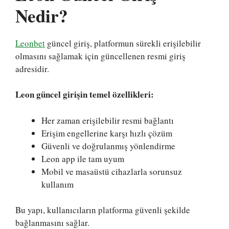
Nedir?
Leonbet
güncel giriş, platformun sürekli erişilebilir
olmasını sağlamak için güncellenen resmi giriş
adresidir.
Leon güncel girişin temel özellikleri:
Her zaman erişilebilir resmi bağlantı
Erişim engellerine karşı hızlı çözüm
Güvenli ve doğrulanmış yönlendirme
Leon app ile tam uyum
Mobil ve masaüstü cihazlarla sorunsuz
kullanım
Bu yapı, kullanıcıların platforma güvenli şekilde
bağlanmasını sağlar.