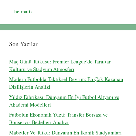
betmatik
Son Yazılar
Maç Günü Tutkusu: Premier League’de Taraftar
Kültürü ve Stadyum Atmosferi
Modern Futbolda Taktiksel Devrim: En Çok Kazanan
Dizilişlerin Analizi
Yıldız Fabrikası: Dünyanın En İyi Futbol Altyapı ve
Akademi Modelleri
Futbolun Ekonomik Yüzü: Transfer Borsası ve
Bonservis Bedelleri Analizi
Mabetler Ve Tutku: Dünyanın En İkonik Stadyumları