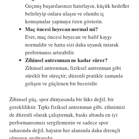
Geçmiş başarılarınızı hatırlayın, küçük hedefler
belirleyip onlara ulaşın ve olumlu iç
konuşmalar yapmaya özen gösterin.
Maç öncesi heyecan normal mi?
Evet, maç öncesi heyecan ve hafif kaygı
normaldir ve hatta sizi daha uyanık tutarak
performansı artırabilir.
Zihinsel antrenman ne kadar sürer?
Zihinsel antrenman, fiziksel antrenman gibi
sürekli bir süreçtir; düzenli pratikle zamanla
gelişen ve güçlenen bir beceridir.
Zihinsel güç, spor dünyasında bir lüks değil, bir
gerekliliktir. Tıpkı fiziksel antrenman gibi, zihnimizi
de düzenli olarak çalıştırmak, baskı altında en iyi
performansımızı sergilemenin ve sadece spor
sahasında değil, hayatın her alanında daha dirençli
olmanın anahtarıdır.