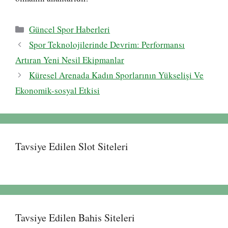
Kategoriler
Güncel Spor Haberleri
Spor Teknolojilerinde Devrim: Performansı
Artıran Yeni Nesil Ekipmanlar
Küresel Arenada Kadın Sporlarının Yükselişi Ve
Ekonomik-sosyal Etkisi
Tavsiye Edilen Slot Siteleri
Tavsiye Edilen Bahis Siteleri