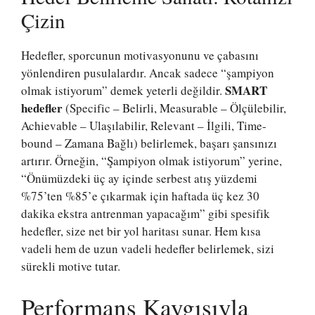
Çizin
Hedefler, sporcunun motivasyonunu ve çabasını
yönlendiren pusulalardır. Ancak sadece “şampiyon
SMART
olmak istiyorum” demek yeterli değildir.
hedefler
(Specific – Belirli, Measurable – Ölçülebilir,
Achievable – Ulaşılabilir, Relevant – İlgili, Time-
bound – Zamana Bağlı) belirlemek, başarı şansınızı
artırır. Örneğin, “Şampiyon olmak istiyorum” yerine,
“Önümüzdeki üç ay içinde serbest atış yüzdemi
%75’ten %85’e çıkarmak için haftada üç kez 30
dakika ekstra antrenman yapacağım” gibi spesifik
hedefler, size net bir yol haritası sunar. Hem kısa
vadeli hem de uzun vadeli hedefler belirlemek, sizi
sürekli motive tutar.
Performans Kaygısıyla