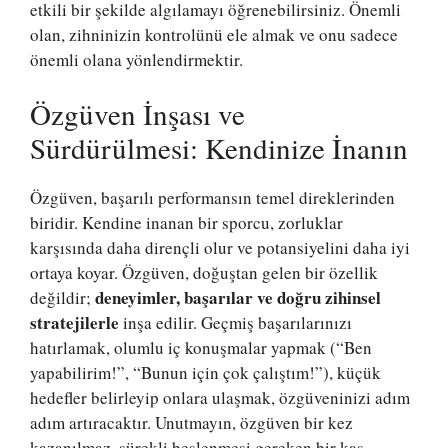
etkili bir şekilde algılamayı öğrenebilirsiniz. Önemli
olan, zihninizin kontrolünü ele almak ve onu sadece
önemli olana yönlendirmektir.
Özgüven İnşası ve
Sürdürülmesi: Kendinize İnanın
Özgüven, başarılı performansın temel direklerinden
biridir. Kendine inanan bir sporcu, zorluklar
karşısında daha dirençli olur ve potansiyelini daha iyi
ortaya koyar. Özgüven, doğuştan gelen bir özellik
deneyimler, başarılar ve doğru zihinsel
değildir;
stratejilerle
inşa edilir. Geçmiş başarılarınızı
hatırlamak, olumlu iç konuşmalar yapmak (“Ben
yapabilirim!”, “Bunun için çok çalıştım!”), küçük
hedefler belirleyip onlara ulaşmak, özgüveninizi adım
adım artıracaktır. Unutmayın, özgüven bir kez
kazanılmaz, sürekli beslenmesi gereken bir kas