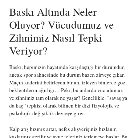
Baskı Altında Neler
Oluyor? Vücudumuz ve
Zihnimiz Nasıl Tepki
Veriyor?
Baskı, hepimizin hayatında karşılaştığı bir durumdur,
ancak spor sahnesinde bu durum bazen zirveye çıkar.
Maçın kaderini belirleyen bir an, izleyen binlerce göz,
beklentilerin ağırlığı… Peki, bu anlarda vücudumuz
ve zihnimiz tam olarak ne yaşar? Genellikle, “savaş ya
da kaç” tepkisi olarak bilinen bir dizi fizyolojik ve
psikolojik değişiklik devreye girer.
Kalp atış hızınız artar, nefes alışverişiniz hızlanır,
kaslarınız gerilir ve avuç içleriniz terlemeye başlar. Bu,