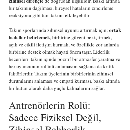
zihinsel dirençle
de doğrudan ilişkilidir. Baskı altında
bir takımın dağılması, bireysel hataların zincirleme
reaksiyonu gibi tüm takımı etkileyebilir.
ortak
Takım sporlarında zihinsel uyumu artırmak için;
hedefler belirlemek
, birbirine güveni pekiştirmek,
açık ve etkili iletişim kurmak, ve özellikle zor anlarda
birbirine destek olmak hayati önem taşır. Liderlik
becerileri, takım içinde pozitif bir atmosfer yaratma ve
her oyuncunun rolünü anlamasını sağlama da kritik
faktörlerdir. Takım üyelerinin birbirlerinin zihinsel
durumlarını anlaması ve empati kurması, baskı altında
bir bütün olarak daha güçlü kalmalarını sağlar.
Antrenörlerin Rolü:
Sadece Fiziksel Değil,
Zihinsel Rehberlik