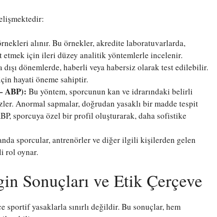
elişmektedir:
nekleri alınır. Bu örnekler, akredite laboratuvarlarda,
 etmek için ileri düzey analitik yöntemlerle incelenir.
 dışı dönemlerde, haberli veya habersiz olarak test edilebilir.
çin hayati öneme sahiptir.
 – ABP):
Bu yöntem, sporcunun kan ve idrarındaki belirli
izler. Anormal sapmalar, doğrudan yasaklı bir madde tespit
BP, sporcuya özel bir profil oluşturarak, daha sofistike
nda sporcular, antrenörler ve diğer ilgili kişilerden gelen
i rol oynar.
in Sonuçları ve Etik Çerçeve
 sportif yasaklarla sınırlı değildir. Bu sonuçlar, hem