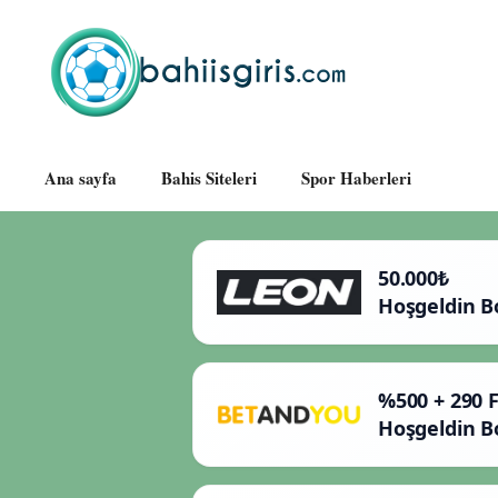
İçeriğe
atla
Ana sayfa
Bahis Siteleri
Spor Haberleri
50.000₺
Hoşgeldin 
%500 + 290 
Hoşgeldin 