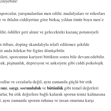
ileyebilir:
sporcular, yarışmalardan men edilir, madalyaları ve rekorları
e ve ihlalin ciddiyetine göre birkaç yıldan ömür boyu men’e
ir, ödüller geri alınır ve gelecekteki kazanç potansiyeli
 itibarı, doping skandalıyla telafi edilemez şekilde
r anda hilekar bir figüre dönüşebilir.
leri, sporcunun kariyeri bittikten sonra bile devam edebilir.
uk, pişmanlık, depresyon ve anksiyete gibi ciddi psikolojik
llar ve cezalarla değil, aynı zamanda güçlü bir etik
oyun)
saygı
sorumluluk
bütünlük
,
,
ve
gibi temel değerleri
ftarlar, bu etik değerlere bağlı kalarak sporun temiz kalmasına
il, aynı zamanda sporun ruhuna ve insan onuruna karşı