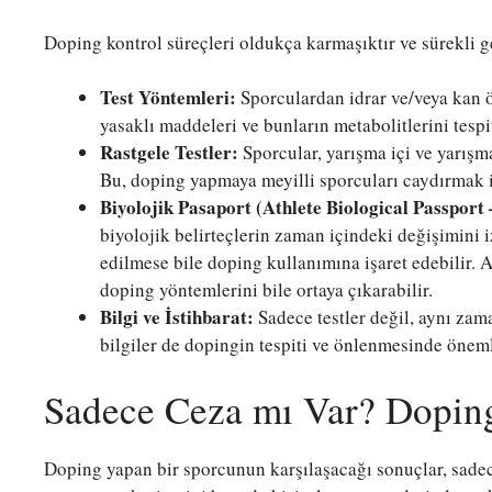
Doping kontrol süreçleri oldukça karmaşıktır ve sürekli g
Test Yöntemleri:
Sporculardan idrar ve/veya kan ör
yasaklı maddeleri ve bunların metabolitlerini tespit
Rastgele Testler:
Sporcular, yarışma içi ve yarışma
Bu, doping yapmaya meyilli sporcuları caydırmak i
Biyolojik Pasaport (Athlete Biological Passport
biyolojik belirteçlerin zaman içindeki değişimini 
edilmese bile doping kullanımına işaret edebilir. A
doping yöntemlerini bile ortaya çıkarabilir.
Bilgi ve İstihbarat:
Sadece testler değil, aynı zama
bilgiler de dopingin tespiti ve önlenmesinde öneml
Sadece Ceza mı Var? Doping
Doping yapan bir sporcunun karşılaşacağı sonuçlar, sadece