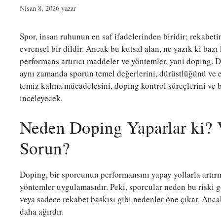
Nisan 8, 2026
yazar
Spor, insan ruhunun en saf ifadelerinden biridir; rekabetin
evrensel bir dildir. Ancak bu kutsal alan, ne yazık ki baz
performans artırıcı maddeler ve yöntemler, yani doping. D
aynı zamanda sporun temel değerlerini, dürüstlüğünü ve eş
temiz kalma mücadelesini, doping kontrol süreçlerini ve b
inceleyecek.
Neden Doping Yaparlar ki?
Sorun?
Doping, bir sporcunun performansını yapay yollarla artır
yöntemler uygulamasıdır. Peki, sporcular neden bu riski gö
veya sadece rekabet baskısı gibi nedenler öne çıkar. Anca
daha ağırdır.