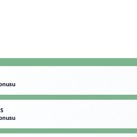
Bonusu
FS
Bonusu