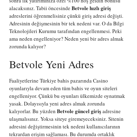
sonra ilk yatırımınıza özel %100 hoş geldin bonusu
Betvole hızlı giriş
alacaksınız. Tabii öncesinde
adreslerini öğrenmelisiniz çünkü giriş adresi değişti.
Adresinin değişmesinin bir tek nedeni var. O da Bilgi
Teknolojileri Kurumu tarafından engellenmesi. Peki
ama neden engelleniyor? Neden yeni bir adres almak
zorunda kalıyor?
Betvole Yeni Adres
Faaliyetlerine Türkiye bahis pazarında Casino
oyunlarıyla devam eden tüm bahis ve oyun siteleri
engelleniyor. Çünkü bu oyunları ülkemizde oynatmak
yasak. Dolayısıyla yeni adres almak zorunda
Betvole güncel giriş
kalıyorlar. Bu yüzden
adresine
ulaşmalısınız. Yoksa siteye giremeyeceksiniz. Sitenin
adresini değiştirmesinin tek nedeni kullanıcılarının
tekrardan erişim sağlaması. Bu durumda ortaklık