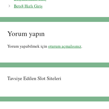
Bets8 Hızlı Giriş
Yorum yapın
Yorum yapabilmek için
oturum açmalısınız
.
Tavsiye Edilen Slot Siteleri