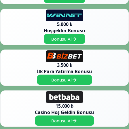
5.000 ₺
Hoşgeldin Bonusu
Bonusu Al
3.500 ₺
İlk Para Yatırma Bonusu
Bonusu Al
15.000 ₺
Casino Hoş Geldin Bonusu
Bonusu Al