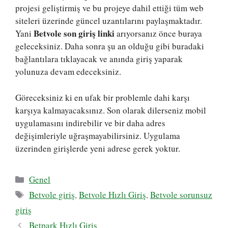
projesi geliştirmiş ve bu projeye dahil ettiği tüm web
siteleri üzerinde güncel uzantılarını paylaşmaktadır.
Betvole son giriş linki
Yani
arıyorsanız önce buraya
geleceksiniz. Daha sonra şu an olduğu gibi buradaki
bağlantılara tıklayacak ve anında giriş yaparak
yolunuza devam edeceksiniz.
Göreceksiniz ki en ufak bir problemle dahi karşı
karşıya kalmayacaksınız. Son olarak dilerseniz mobil
uygulamasını indirebilir ve bir daha adres
değişimleriyle uğraşmayabilirsiniz. Uygulama
üzerinden girişlerde yeni adrese gerek yoktur.
Kategoriler
Genel
Etiketler
Betvole giriş
,
Betvole Hızlı Giriş
,
Betvole sorunsuz
giriş
Betpark Hızlı Giriş