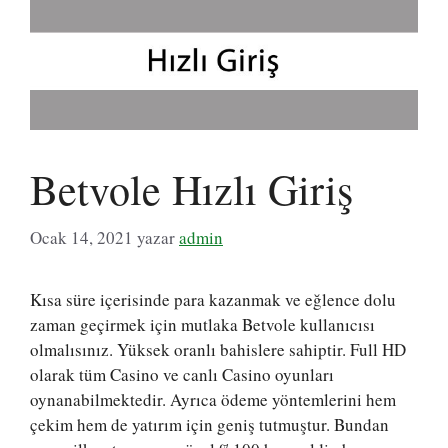
Betvole Hızlı Giriş
Ocak 14, 2021
yazar
admin
Kısa süre içerisinde para kazanmak ve eğlence dolu
zaman geçirmek için mutlaka Betvole kullanıcısı
olmalısınız. Yüksek oranlı bahislere sahiptir. Full HD
olarak tüm Casino ve canlı Casino oyunları
oynanabilmektedir. Ayrıca ödeme yöntemlerini hem
çekim hem de yatırım için geniş tutmuştur. Bundan