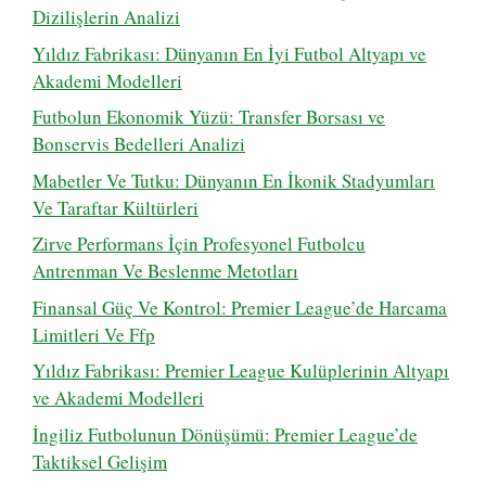
Dizilişlerin Analizi
Yıldız Fabrikası: Dünyanın En İyi Futbol Altyapı ve
Akademi Modelleri
Futbolun Ekonomik Yüzü: Transfer Borsası ve
Bonservis Bedelleri Analizi
Mabetler Ve Tutku: Dünyanın En İkonik Stadyumları
Ve Taraftar Kültürleri
Zirve Performans İçin Profesyonel Futbolcu
Antrenman Ve Beslenme Metotları
Finansal Güç Ve Kontrol: Premier League’de Harcama
Limitleri Ve Ffp
Yıldız Fabrikası: Premier League Kulüplerinin Altyapı
ve Akademi Modelleri
İngiliz Futbolunun Dönüşümü: Premier League’de
Taktiksel Gelişim