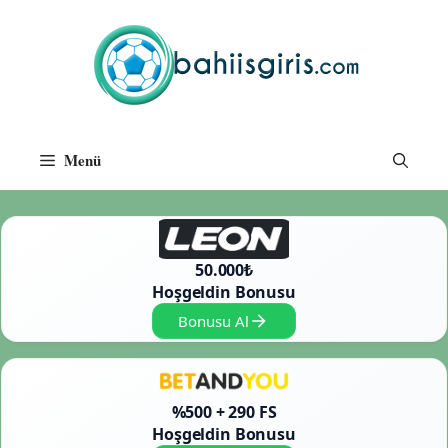
İçeriğe
atla
Menü
50.000₺
Hoşgeldin Bonusu
Bonusu Al
%500 + 290 FS
Hoşgeldin Bonusu