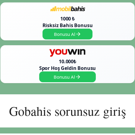
1000 ₺
Risksiz Bahis Bonusu
Bonusu Al
10.000₺
Spor Hoş Geldin Bonusu
Bonusu Al
Gobahis sorunsuz giriş