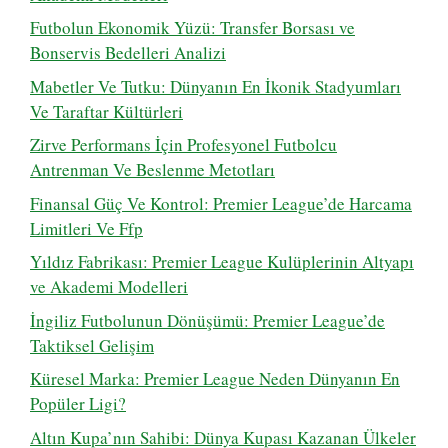
Futbolun Ekonomik Yüzü: Transfer Borsası ve
Bonservis Bedelleri Analizi
Mabetler Ve Tutku: Dünyanın En İkonik Stadyumları
Ve Taraftar Kültürleri
Zirve Performans İçin Profesyonel Futbolcu
Antrenman Ve Beslenme Metotları
Finansal Güç Ve Kontrol: Premier League’de Harcama
Limitleri Ve Ffp
Yıldız Fabrikası: Premier League Kulüplerinin Altyapı
ve Akademi Modelleri
İngiliz Futbolunun Dönüşümü: Premier League’de
Taktiksel Gelişim
Küresel Marka: Premier League Neden Dünyanın En
Popüler Ligi?
Altın Kupa’nın Sahibi: Dünya Kupası Kazanan Ülkeler