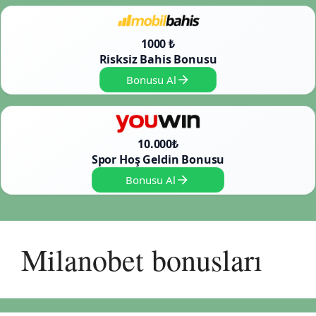
1000 ₺
Risksiz Bahis Bonusu
Bonusu Al
10.000₺
Spor Hoş Geldin Bonusu
Bonusu Al
Milanobet bonusları