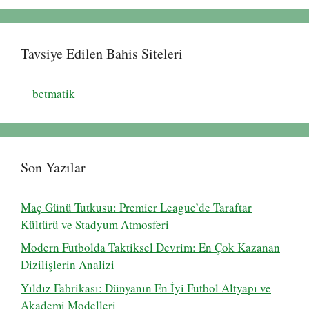
Tavsiye Edilen Bahis Siteleri
betmatik
Son Yazılar
Maç Günü Tutkusu: Premier League’de Taraftar
Kültürü ve Stadyum Atmosferi
Modern Futbolda Taktiksel Devrim: En Çok Kazanan
Dizilişlerin Analizi
Yıldız Fabrikası: Dünyanın En İyi Futbol Altyapı ve
Akademi Modelleri