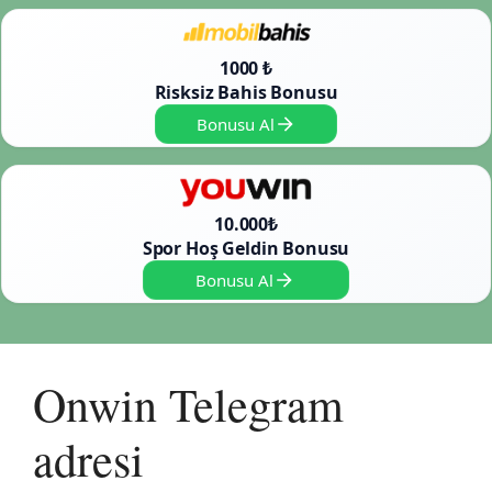
1000 ₺
Risksiz Bahis Bonusu
Bonusu Al
10.000₺
Spor Hoş Geldin Bonusu
Bonusu Al
Onwin Telegram
adresi