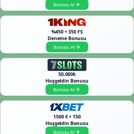
Bonusu Al
%450 + 350 FS
Deneme Bonusu
Bonusu Al
50.000₺
Hoşgeldin Bonusu
Bonusu Al
1500 € + 150
Hoşgeldin Bonusu
Bonusu Al