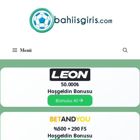
İçeriğe
atla
Menü
50.000₺
Hoşgeldin Bonusu
Bonusu Al
%500 + 290 FS
Hoşgeldin Bonusu