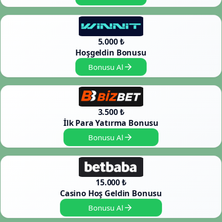
5.000 ₺
Hoşgeldin Bonusu
Bonusu Al
3.500 ₺
İlk Para Yatırma Bonusu
Bonusu Al
15.000 ₺
Casino Hoş Geldin Bonusu
Bonusu Al