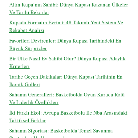
Altın Kupa’nın Sahibi: Dünya Kupası Kazanan Ülkeler
Ve Tarihi Rekorlar
Kupada Formatın Evrimi: 48 Takımlı Yeni Sistem Ve
Rekabet Analizi
Favorileri Devirenler: Dünya Kupası Tarihindeki En
Büyük Sürprizler
Bir Ülke Nasıl Ev Sahibi Olur? Dünya Kupası Adaylık
Kriterleri
Tarihe Geçen Dakikalar: Dünya Kupası Tarihinin En
İkonik Golleri
Sahanın Generalleri: Basketbolda Oyun Kurucu Rolü
Ve Liderlik Özellikleri
İki Farklı Ekol: Avrupa Basketbolu Ile Nba Arasındaki
Taktiksel Farklar
Sahanın Sigortası: Basketbolda Temel Savunma