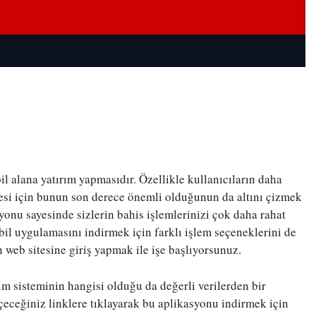
il alana yatırım yapmasıdır. Özellikle kullanıcıların daha
esi için bunun son derece önemli olduğunun da altını çizmek
yonu sayesinde sizlerin bahis işlemlerinizi çok daha rahat
il uygulamasını indirmek için farklı işlem seçeneklerini de
 web sitesine giriş yapmak ile işe başlıyorsunuz.
 sisteminin hangisi olduğu da değerli verilerden bir
eçeceğiniz linklere tıklayarak bu aplikasyonu indirmek için