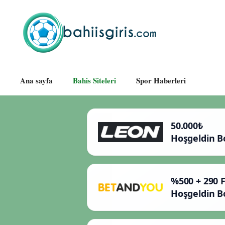
İçeriğe
atla
Ana sayfa
Bahis Siteleri
Spor Haberleri
50.000₺
Hoşgeldin 
%500 + 290 
Hoşgeldin 