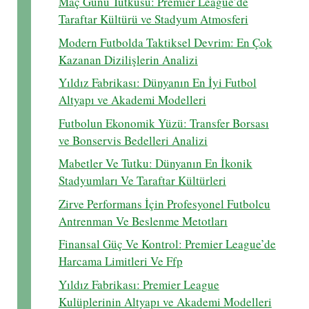
Maç Günü Tutkusu: Premier League’de
Taraftar Kültürü ve Stadyum Atmosferi
Modern Futbolda Taktiksel Devrim: En Çok
Kazanan Dizilişlerin Analizi
Yıldız Fabrikası: Dünyanın En İyi Futbol
Altyapı ve Akademi Modelleri
Futbolun Ekonomik Yüzü: Transfer Borsası
ve Bonservis Bedelleri Analizi
Mabetler Ve Tutku: Dünyanın En İkonik
Stadyumları Ve Taraftar Kültürleri
Zirve Performans İçin Profesyonel Futbolcu
Antrenman Ve Beslenme Metotları
Finansal Güç Ve Kontrol: Premier League’de
Harcama Limitleri Ve Ffp
Yıldız Fabrikası: Premier League
Kulüplerinin Altyapı ve Akademi Modelleri