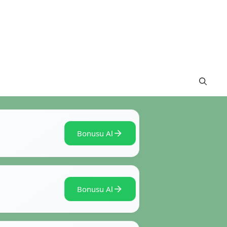
Bonusu Al
Bonusu Al