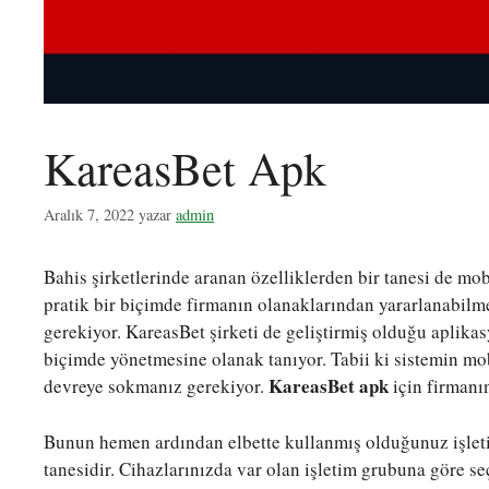
KareasBet Apk
Aralık 7, 2022
yazar
admin
Bahis şirketlerinde aranan özelliklerden bir tanesi de mob
pratik bir biçimde firmanın olanaklarından yararlanabilm
gerekiyor. KareasBet şirketi de geliştirmiş olduğu aplikas
biçimde yönetmesine olanak tanıyor. Tabii ki sistemin mob
KareasBet apk
devreye sokmanız gerekiyor.
için firmanın
Bunun hemen ardından elbette kullanmış olduğunuz işletim
tanesidir. Cihazlarınızda var olan işletim grubuna göre s