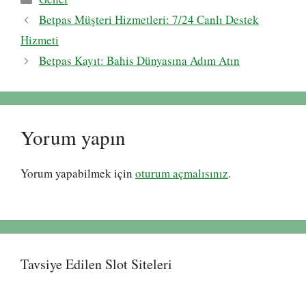
Betpas Müşteri Hizmetleri: 7/24 Canlı Destek
Hizmeti
Betpas Kayıt: Bahis Dünyasına Adım Atın
Yorum yapın
Yorum yapabilmek için
oturum açmalısınız
.
Tavsiye Edilen Slot Siteleri