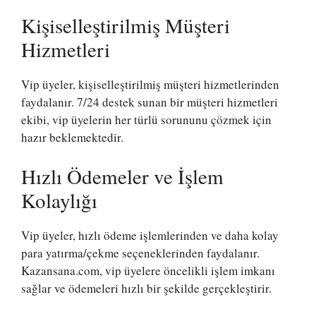
Kişiselleştirilmiş Müşteri
Hizmetleri
Vip üyeler, kişiselleştirilmiş müşteri hizmetlerinden
faydalanır. 7/24 destek sunan bir müşteri hizmetleri
ekibi, vip üyelerin her türlü sorununu çözmek için
hazır beklemektedir.
Hızlı Ödemeler ve İşlem
Kolaylığı
Vip üyeler, hızlı ödeme işlemlerinden ve daha kolay
para yatırma/çekme seçeneklerinden faydalanır.
Kazansana.com, vip üyelere öncelikli işlem imkanı
sağlar ve ödemeleri hızlı bir şekilde gerçekleştirir.