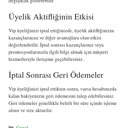
değişiklik gösterebilir.
Üyelik Aktifliğinin Etkisi
Vip üyeliğinizi iptal ettiğinizde, üyelik aktifliğinizin
kazançlarınıza ve diğer avantajlara olan etkisi
değerlendirilir. İptal sonrası kazançlarınız veya
promosyonlarınızla ilgili bilgi almak için müşteri
hizmetleriyle iletişime geçebilirsiniz.
İptal Sonrası Geri Ödemeler
Vip üyeliğinizi iptal ettikten sonra, varsa hesabınızda
kalan bakiyenizin geri ödemesini talep edebilirsiniz.
Geri ödemeler genellikle belirli bir süre içinde işleme
alınır ve size aktarılır.
Kategoriler
Genel