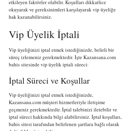
etkileyen faktörler olabilir. Koşulları dikkatlice
okuyarak ve gereksinimleri karşılayarak vip üyeliğe
hak kazanabilirsiniz.
Vip Üyelik İptali
Vip üyeliğinizi iptal etmek istediğinizde, belirli bir
süreç izlemeniz gerekmektedir. İşte Kazansana.com
bahis sitesinde vip üyelik iptali süreci:
İptal Süreci ve Koşullar
Vip üyeliğinizi iptal etmek istediğinizde,
Kazansana.com müşteri hizmetleriyle iletişime
geçmeniz gerekmektedir. İptal talebinizi iletebilir ve
iptal süreci hakkında bilgi alabilirsiniz. İptal koşulları,
bahis sitesi tarafından belirlenen şartlara bağlı olarak