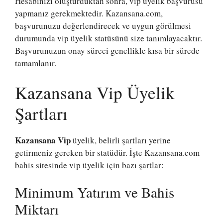
Hesabınızı oluşturduktan sonra, vip üyelik başvurusu
yapmanız gerekmektedir. Kazansana.com,
başvurunuzu değerlendirecek ve uygun görülmesi
durumunda vip üyelik statüsünü size tanımlayacaktır.
Başvurunuzun onay süreci genellikle kısa bir sürede
tamamlanır.
Kazansana Vip Üyelik
Şartları
Kazansana Vip
üyelik, belirli şartları yerine
getirmeniz gereken bir statüdür. İşte Kazansana.com
bahis sitesinde vip üyelik için bazı şartlar:
Minimum Yatırım ve Bahis
Miktarı