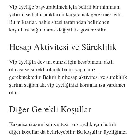
Vip üyeliğe başvurabilmek için belirli bir minimum
yatırım ve bahis miktarını karşılamak gerekmektedir.
Bu miktarlar, bahis sitesi tarafından belirlenen
koşullara bağlı olarak değişiklik gösterebilir.
Hesap Aktivitesi ve Süreklilik
Vip üyeliğin devam etmesi için hesabınızın aktif
olması ve sürekli olarak bahis yapmanız
gerekmektedir. Belirli bir hesap aktivitesi ve süreklilik
şartını sağlamak, vip üyeliğinizi korumanıza yardımcı
olur.
Diğer Gerekli Koşullar
Kazansana.com bahis sitesi, vip üyelik için belirli
diğer koşullar da belirleyebilir. Bu koşullar, üyeliğinizi