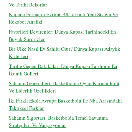
Ve Tarihi Rekorlar
Kupada Formatın Evrimi: 48 Takımlı Yeni Sistem Ve
Rekabet Analizi
Favorileri Devirenler: Dünya Kupası Tarihindeki En
Büyük Sürprizler
Bir Ülke Nasıl Ev Sahibi Olur? Dünya Kupası Adaylık
Kriterleri
Tarihe Geçen Dakikalar: Dünya Kupası Tarihinin En
İkonik Golleri
Sahanın Generalleri: Basketbolda Oyun Kurucu Rolü
Ve Liderlik Özellikleri
İki Farklı Ekol: Avrupa Basketbolu Ile Nba Arasındaki
Taktiksel Farklar
Sahanın Sigortası: Basketbolda Temel Savunma
Stratejileri Ve Varyasyonlar