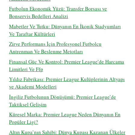
Futbolun Ekonomik Yüzü: Transfer Borsası ve
Bonservis Bedelleri Analizi
Mabetler Ve Tutku: Dünyanın En İkonik Stadyumları
Ve Taraftar Kültürleri
Zirve Performans İçin Profesyonel Futbolcu
Antrenman Ve Beslenme Metotları
Finansal Güç Ve Kontrol: Premier League’de Harcama
Limitleri Ve Ffp
Yıldız Fabrikası: Premier League Kulüplerinin Altyapı
ve Akademi Modelleri
İngiliz Futbolunun Dönüşümü: Premier League’de
Taktiksel Gelişim
Küresel Marka: Premier League Neden Dünyanın En
Popüler Ligi?
Altın Kupa’nın Sahibi: Dünya Kupası Kazanan Ülkeler