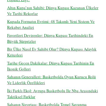
Altın Kupa’nın Sahibi: Dünya Kupası Kazanan Ülkeler
Ve Tarihi Rekorlar
Kupada Formatın Evrimi: 48 Takımlı Yeni Sistem Ve
Rekabet Analizi
Favorileri Devirenler: Dünya Kupası Tarihindeki En
Büyük Sürprizler
Bir Ülke Nasıl Ev Sahibi Olur? Dünya Kupası Adaylık
Kriterleri
Tarihe Geçen Dakikalar: Dünya Kupası Tarihinin En
İkonik Golleri
Sahanın Generalleri: Basketbolda Oyun Kurucu Rolü
Ve Liderlik Özellikleri
İki Farklı Ekol: Avrupa Basketbolu Ile Nba Arasındaki
Taktiksel Farklar
Sahanın Sigortası: Basketbolda Temel Savunma