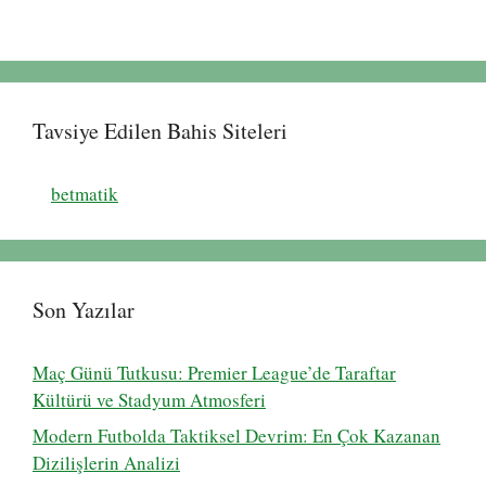
Tavsiye Edilen Bahis Siteleri
betmatik
Son Yazılar
Maç Günü Tutkusu: Premier League’de Taraftar
Kültürü ve Stadyum Atmosferi
Modern Futbolda Taktiksel Devrim: En Çok Kazanan
Dizilişlerin Analizi