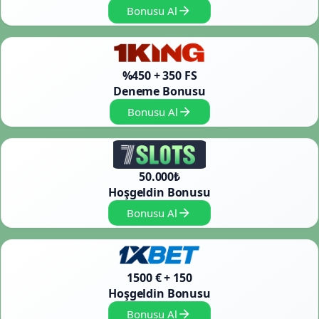
Bonusu Al
%450 + 350 FS
Deneme Bonusu
Bonusu Al
50.000₺
Hoşgeldin Bonusu
Bonusu Al
1500 € + 150
Hoşgeldin Bonusu
Bonusu Al