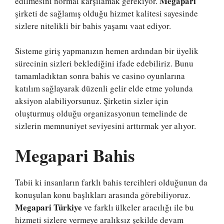
Megapari
edilmesini normal karşılamak gerekiyor.
şirketi de sağlamış olduğu hizmet kalitesi sayesinde
sizlere nitelikli bir bahis yaşamı vaat ediyor.
Sisteme giriş yapmanızın hemen ardından bir üyelik
sürecinin sizleri beklediğini ifade edebiliriz. Bunu
tamamladıktan sonra bahis ve casino oyunlarına
katılım sağlayarak düzenli gelir elde etme yolunda
aksiyon alabiliyorsunuz. Şirketin sizler için
oluşturmuş olduğu organizasyonun temelinde de
sizlerin memnuniyet seviyesini arttırmak yer alıyor.
Megapari Bahis
Tabii ki insanların farklı bahis tercihleri olduğunun da
konuşulan konu başlıkları arasında görebiliyoruz.
Megapari Türkiye
ve farklı ülkeler aracılığı ile bu
hizmeti sizlere vermeye aralıksız şekilde devam