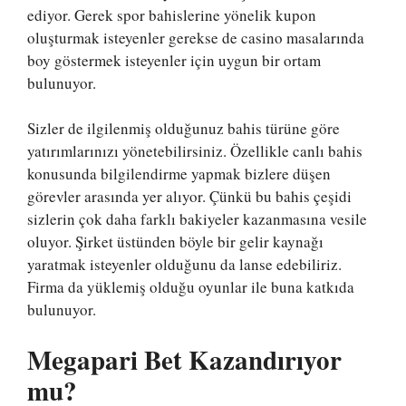
ediyor. Gerek spor bahislerine yönelik kupon
oluşturmak isteyenler gerekse de casino masalarında
boy göstermek isteyenler için uygun bir ortam
bulunuyor.
Sizler de ilgilenmiş olduğunuz bahis türüne göre
yatırımlarınızı yönetebilirsiniz. Özellikle canlı bahis
konusunda bilgilendirme yapmak bizlere düşen
görevler arasında yer alıyor. Çünkü bu bahis çeşidi
sizlerin çok daha farklı bakiyeler kazanmasına vesile
oluyor. Şirket üstünden böyle bir gelir kaynağı
yaratmak isteyenler olduğunu da lanse edebiliriz.
Firma da yüklemiş olduğu oyunlar ile buna katkıda
bulunuyor.
Megapari Bet Kazandırıyor
mu?