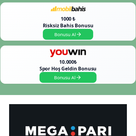
1000 ₺
Risksiz Bahis Bonusu
Bonusu Al
10.000₺
Spor Hoş Geldin Bonusu
Bonusu Al