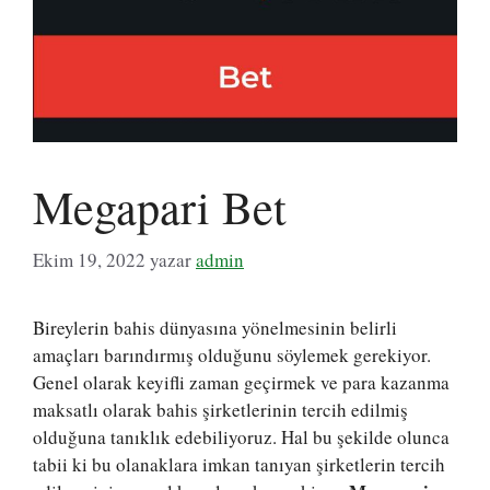
Megapari Bet
Ekim 19, 2022
yazar
admin
Bireylerin bahis dünyasına yönelmesinin belirli
amaçları barındırmış olduğunu söylemek gerekiyor.
Genel olarak keyifli zaman geçirmek ve para kazanma
maksatlı olarak bahis şirketlerinin tercih edilmiş
olduğuna tanıklık edebiliyoruz. Hal bu şekilde olunca
tabii ki bu olanaklara imkan tanıyan şirketlerin tercih