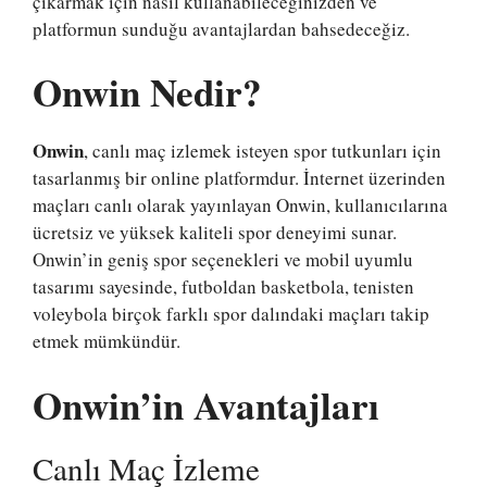
çıkarmak için nasıl kullanabileceğinizden ve
platformun sunduğu avantajlardan bahsedeceğiz.
Onwin Nedir?
Onwin
, canlı maç izlemek isteyen spor tutkunları için
tasarlanmış bir online platformdur. İnternet üzerinden
maçları canlı olarak yayınlayan Onwin, kullanıcılarına
ücretsiz ve yüksek kaliteli spor deneyimi sunar.
Onwin’in geniş spor seçenekleri ve mobil uyumlu
tasarımı sayesinde, futboldan basketbola, tenisten
voleybola birçok farklı spor dalındaki maçları takip
etmek mümkündür.
Onwin’in Avantajları
Canlı Maç İzleme