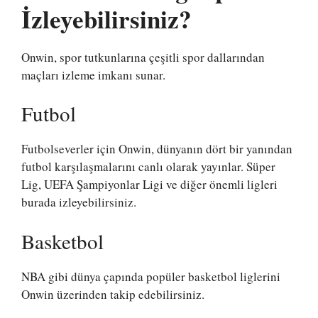
İzleyebilirsiniz?
Onwin, spor tutkunlarına çeşitli spor dallarından
maçları izleme imkanı sunar.
Futbol
Futbolseverler için Onwin, dünyanın dört bir yanından
futbol karşılaşmalarını canlı olarak yayınlar. Süper
Lig, UEFA Şampiyonlar Ligi ve diğer önemli ligleri
burada izleyebilirsiniz.
Basketbol
NBA gibi dünya çapında popüler basketbol liglerini
Onwin üzerinden takip edebilirsiniz.