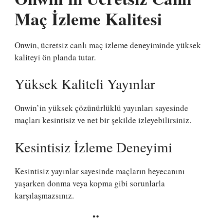
Maç İzleme Kalitesi
Onwin, ücretsiz canlı maç izleme deneyiminde yüksek
kaliteyi ön planda tutar.
Yüksek Kaliteli Yayınlar
Onwin’in yüksek çözünürlüklü yayınları sayesinde
maçları kesintisiz ve net bir şekilde izleyebilirsiniz.
Kesintisiz İzleme Deneyimi
Kesintisiz yayınlar sayesinde maçların heyecanını
yaşarken donma veya kopma gibi sorunlarla
karşılaşmazsınız.