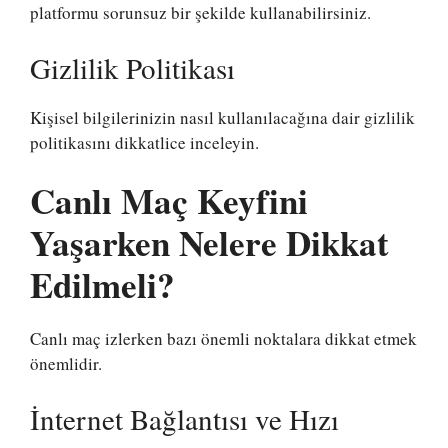
platformu sorunsuz bir şekilde kullanabilirsiniz.
Gizlilik Politikası
Kişisel bilgilerinizin nasıl kullanılacağına dair gizlilik
politikasını dikkatlice inceleyin.
Canlı Maç Keyfini
Yaşarken Nelere Dikkat
Edilmeli?
Canlı maç izlerken bazı önemli noktalara dikkat etmek
önemlidir.
İnternet Bağlantısı ve Hızı