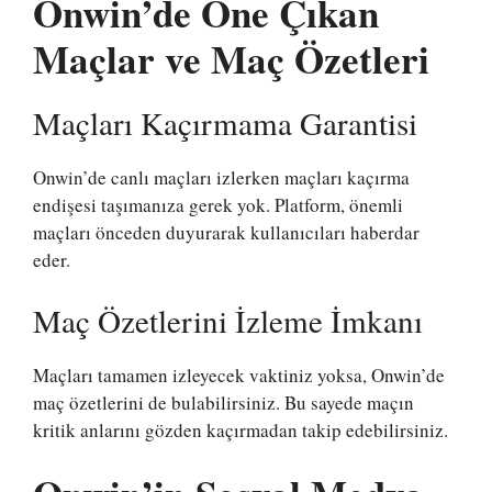
Onwin’de Öne Çıkan
Maçlar ve Maç Özetleri
Maçları Kaçırmama Garantisi
Onwin’de canlı maçları izlerken maçları kaçırma
endişesi taşımanıza gerek yok. Platform, önemli
maçları önceden duyurarak kullanıcıları haberdar
eder.
Maç Özetlerini İzleme İmkanı
Maçları tamamen izleyecek vaktiniz yoksa, Onwin’de
maç özetlerini de bulabilirsiniz. Bu sayede maçın
kritik anlarını gözden kaçırmadan takip edebilirsiniz.