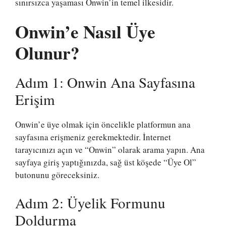
sınırsızca yaşaması Onwin’in temel ilkesidir.
Onwin’e Nasıl Üye
Olunur?
Adım 1: Onwin Ana Sayfasına
Erişim
Onwin’e üye olmak için öncelikle platformun ana
sayfasına erişmeniz gerekmektedir. İnternet
tarayıcınızı açın ve “Onwin” olarak arama yapın. Ana
sayfaya giriş yaptığınızda, sağ üst köşede “Üye Ol”
butonunu göreceksiniz.
Adım 2: Üyelik Formunu
Doldurma