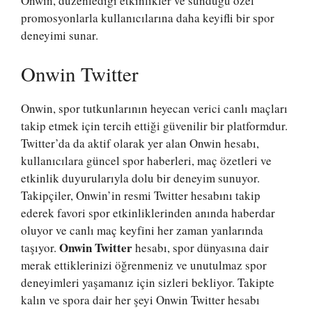
Onwin, düzenlediği etkinlikler ve sunduğu özel
promosyonlarla kullanıcılarına daha keyifli bir spor
deneyimi sunar.
Onwin Twitter
Onwin, spor tutkunlarının heyecan verici canlı maçları
takip etmek için tercih ettiği güvenilir bir platformdur.
Twitter’da da aktif olarak yer alan Onwin hesabı,
kullanıcılara güncel spor haberleri, maç özetleri ve
etkinlik duyurularıyla dolu bir deneyim sunuyor.
Takipçiler, Onwin’in resmi Twitter hesabını takip
ederek favori spor etkinliklerinden anında haberdar
oluyor ve canlı maç keyfini her zaman yanlarında
Onwin Twitter
taşıyor.
hesabı, spor dünyasına dair
merak ettiklerinizi öğrenmeniz ve unutulmaz spor
deneyimleri yaşamanız için sizleri bekliyor. Takipte
kalın ve spora dair her şeyi Onwin Twitter hesabı