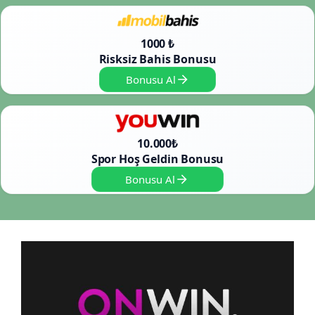
1000 ₺
Risksiz Bahis Bonusu
Bonusu Al
10.000₺
Spor Hoş Geldin Bonusu
Bonusu Al