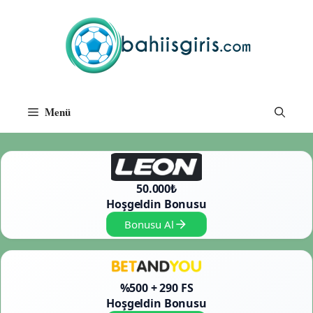
İçeriğe
atla
Menü
50.000₺
Hoşgeldin Bonusu
Bonusu Al
%500 + 290 FS
Hoşgeldin Bonusu