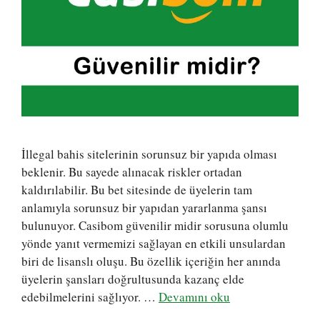
İllegal bahis sitelerinin sorunsuz bir yapıda olması
beklenir. Bu sayede alınacak riskler ortadan
kaldırılabilir. Bu bet sitesinde de üyelerin tam
anlamıyla sorunsuz bir yapıdan yararlanma şansı
bulunuyor. Casibom güvenilir midir sorusuna olumlu
yönde yanıt vermemizi sağlayan en etkili unsulardan
biri de lisanslı oluşu. Bu özellik içeriğin her anında
üyelerin şansları doğrultusunda kazanç elde
edebilmelerini sağlıyor. …
Devamını oku