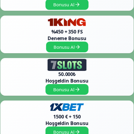
Bonusu Al
%450 + 350 FS
Deneme Bonusu
Bonusu Al
50.000₺
Hoşgeldin Bonusu
Bonusu Al
1500 € + 150
Hoşgeldin Bonusu
Bonusu Al