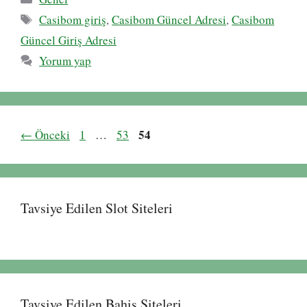
Etiketler
Casibom giriş
,
Casibom Güncel Adresi
,
Casibom
Güncel Giriş Adresi
Yorum yap
Sayfa
Sayfa
Sayfa
54
←
Önceki
1
…
53
Tavsiye Edilen Slot Siteleri
Tavsiye Edilen Bahis Siteleri