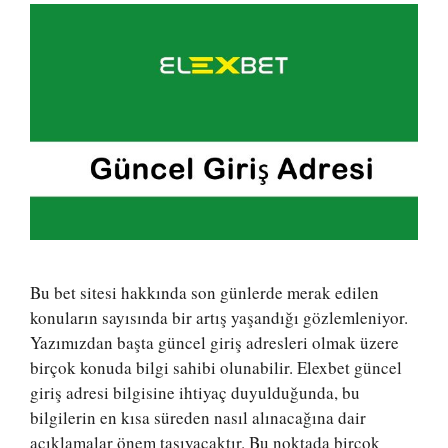
Bu bet sitesi hakkında son günlerde merak edilen
konuların sayısında bir artış yaşandığı gözlemleniyor.
Yazımızdan başta güncel giriş adresleri olmak üzere
birçok konuda bilgi sahibi olunabilir. Elexbet güncel
giriş adresi bilgisine ihtiyaç duyulduğunda, bu
bilgilerin en kısa süreden nasıl alınacağına dair
açıklamalar önem taşıyacaktır. Bu noktada birçok