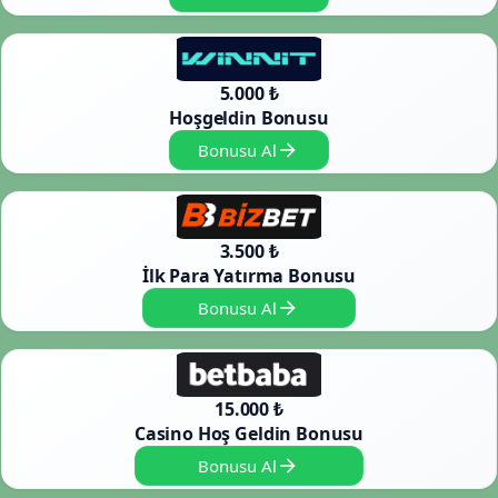
5.000 ₺
Hoşgeldin Bonusu
Bonusu Al
3.500 ₺
İlk Para Yatırma Bonusu
Bonusu Al
15.000 ₺
Casino Hoş Geldin Bonusu
Bonusu Al