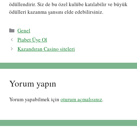
ödüllendirir. Siz de bu özel kulübe katılabilir ve büyük
ödülleri kazanma şansını elde edebilirsiniz.
Kategoriler
Genel
Piabet Üye Ol
Kazandıran Casino siteleri
Yorum yapın
Yorum yapabilmek için
oturum açmalısınız
.