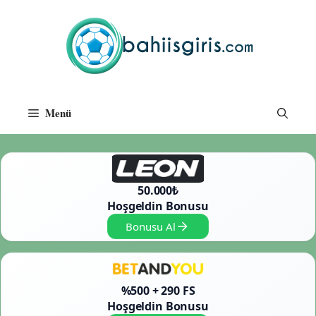
İçeriğe
atla
Menü
50.000₺
Hoşgeldin Bonusu
Bonusu Al
%500 + 290 FS
Hoşgeldin Bonusu