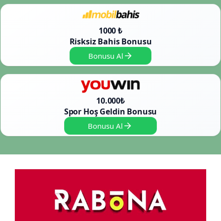
1000 ₺
Risksiz Bahis Bonusu
Bonusu Al
10.000₺
Spor Hoş Geldin Bonusu
Bonusu Al