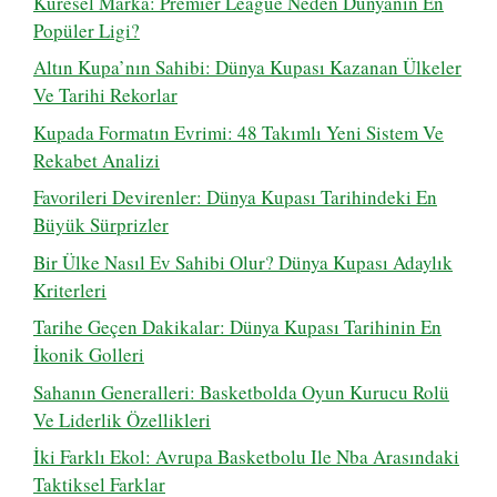
Küresel Marka: Premier League Neden Dünyanın En
Popüler Ligi?
Altın Kupa’nın Sahibi: Dünya Kupası Kazanan Ülkeler
Ve Tarihi Rekorlar
Kupada Formatın Evrimi: 48 Takımlı Yeni Sistem Ve
Rekabet Analizi
Favorileri Devirenler: Dünya Kupası Tarihindeki En
Büyük Sürprizler
Bir Ülke Nasıl Ev Sahibi Olur? Dünya Kupası Adaylık
Kriterleri
Tarihe Geçen Dakikalar: Dünya Kupası Tarihinin En
İkonik Golleri
Sahanın Generalleri: Basketbolda Oyun Kurucu Rolü
Ve Liderlik Özellikleri
İki Farklı Ekol: Avrupa Basketbolu Ile Nba Arasındaki
Taktiksel Farklar