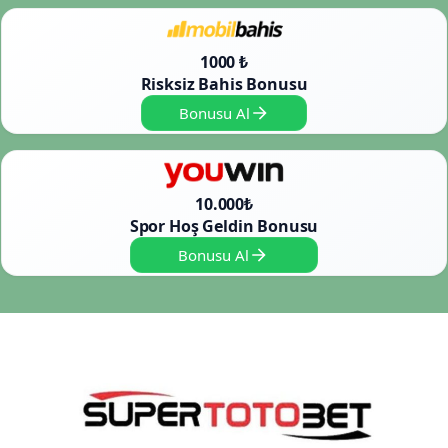
1000 ₺
Risksiz Bahis Bonusu
Bonusu Al
10.000₺
Spor Hoş Geldin Bonusu
Bonusu Al