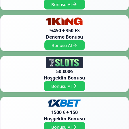
Bonusu Al
%450 + 350 FS
Deneme Bonusu
Bonusu Al
50.000₺
Hoşgeldin Bonusu
Bonusu Al
1500 € + 150
Hoşgeldin Bonusu
Bonusu Al