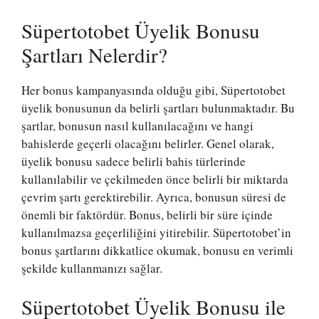
Süpertotobet Üyelik Bonusu
Şartları Nelerdir?
Her bonus kampanyasında olduğu gibi, Süpertotobet
üyelik bonusunun da belirli şartları bulunmaktadır. Bu
şartlar, bonusun nasıl kullanılacağını ve hangi
bahislerde geçerli olacağını belirler. Genel olarak,
üyelik bonusu sadece belirli bahis türlerinde
kullanılabilir ve çekilmeden önce belirli bir miktarda
çevrim şartı gerektirebilir. Ayrıca, bonusun süresi de
önemli bir faktördür. Bonus, belirli bir süre içinde
kullanılmazsa geçerliliğini yitirebilir. Süpertotobet’in
bonus şartlarını dikkatlice okumak, bonusu en verimli
şekilde kullanmanızı sağlar.
Süpertotobet Üyelik Bonusu ile