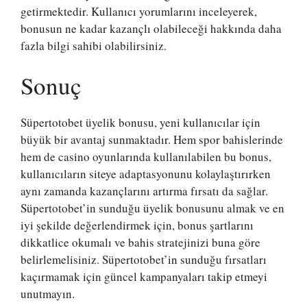
getirmektedir. Kullanıcı yorumlarını inceleyerek,
bonusun ne kadar kazançlı olabileceği hakkında daha
fazla bilgi sahibi olabilirsiniz.
Sonuç
Süpertotobet üyelik bonusu, yeni kullanıcılar için
büyük bir avantaj sunmaktadır. Hem spor bahislerinde
hem de casino oyunlarında kullanılabilen bu bonus,
kullanıcıların siteye adaptasyonunu kolaylaştırırken
aynı zamanda kazançlarını artırma fırsatı da sağlar.
Süpertotobet’in sunduğu üyelik bonusunu almak ve en
iyi şekilde değerlendirmek için, bonus şartlarını
dikkatlice okumalı ve bahis stratejinizi buna göre
belirlemelisiniz. Süpertotobet’in sunduğu fırsatları
kaçırmamak için güncel kampanyaları takip etmeyi
unutmayın.