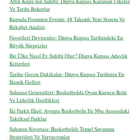
Altın Kupa’nın Sahibi: Dünya Kupası Kazanan Ülkeler
Ve Tarihi Rekorlar
Kupada Formatın Evrimi: 48 Takımlı Yeni Sistem Ve
Rekabet Analizi
Favorileri Devirenler: Dünya Kupası Tarihindeki En
Büyük Sürprizler
Bir Ülke Nasıl Ev Sahibi Olur? Dünya Kupası Adaylık
Kriterleri
Tarihe Geçen Dakikalar: Dünya Kupası Tarihinin En
İkonik Golleri
Sahanın Generalleri: Basketbolda Oyun Kurucu Rolü
Ve Liderlik Özellikleri
İki Farklı Ekol: Avrupa Basketbolu Ile Nba Arasındaki
Taktiksel Farklar
Sahanın Sigortası: Basketbolda Temel Savunma
Stratejileri Ve Varyasyonlar